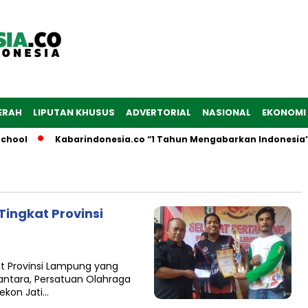
ERAH
LIPUTAN KHUSUS
ADVERTORIAL
NASIONAL
EKONOMI
hool
Kabarindonesia.co “1 Tahun Mengabarkan Indonesia”
Tingkat Provinsi
t Provinsi Lampung yang
antara, Persatuan Olahraga
ekon Jati…