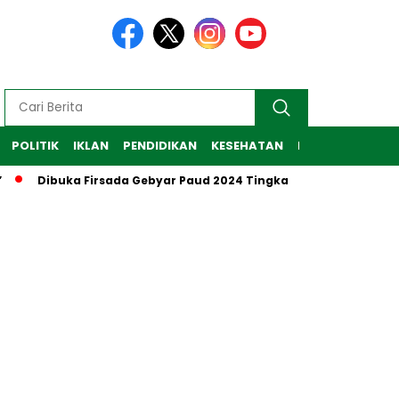
POLITIK
IKLAN
PENDIDIKAN
KESEHATAN
RAGAM
TEKNO
Dibuka Firsada Gebyar Paud 2024 Tingkat Kabupaten Tubab