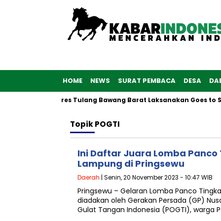
HOME
NEWS
SURAT PEMBACA
DESA
DA
e-76, Polwan Polres Tulang Bawang Barat Laksanakan Goes to Sc
Topik
POGTI
Ini Daftar Juara Lomba Panco 
Lampung di Pringsewu
Daerah
| Senin, 20 November 2023 - 10:47 WIB
Pringsewu – Gelaran Lomba Panco Tingka
diadakan oleh Gerakan Persada (GP) Nus
Gulat Tangan Indonesia (POGTI), warga P