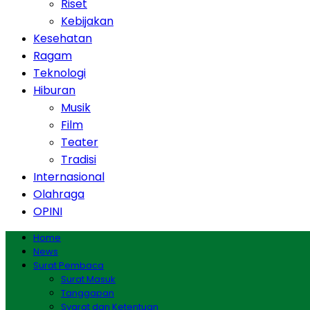
Riset
Kebijakan
Kesehatan
Ragam
Teknologi
Hiburan
Musik
Film
Teater
Tradisi
Internasional
Olahraga
OPINI
Home
News
Surat Pembaca
Surat Masuk
Tanggapan
Syarat dan Ketentuan