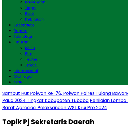
Menengah
Tinggi
Riset
Kebijakan
Kesehatan
Ragam
Teknologi
Hiburan
Musik
Film
Teater
Tradisi
Internasional
Olahraga
OPINI
Sambut Hut Polwan ke-76, Polwan Polres Tulang Bawan
Paud 2024 Tingkat Kabupaten Tubaba
Penilaian Lomba
Barat Apresiasi Pelaksanaan WSL Krui Pro 2024
Topik
Pj Sekretaris Daerah