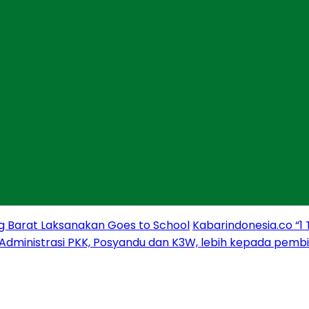
g Barat Laksanakan Goes to School
Kabarindonesia.co “1
 Administrasi PKK, Posyandu dan K3W, lebih kepada pem