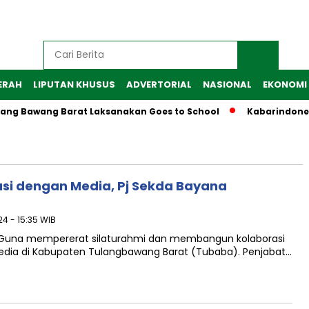
ERAH
LIPUTAN KHUSUS
ADVERTORIAL
NASIONAL
EKONOMI
ulang Bawang Barat Laksanakan Goes to School
Kabarindone
asi dengan Media, Pj Sekda Bayana
24 - 15:35 WIB
o Guna mempererat silaturahmi dan membangun kolaborasi
media di Kabupaten Tulangbawang Barat (Tubaba). Penjabat…