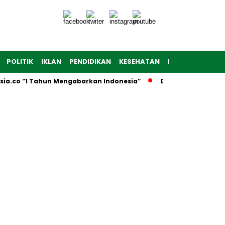
POLITIK
IKLAN
PENDIDIKAN
KESEHATAN
RAGAM
TEKNO
sia.co “1 Tahun Mengabarkan Indonesia”
Dibuka Firsada G