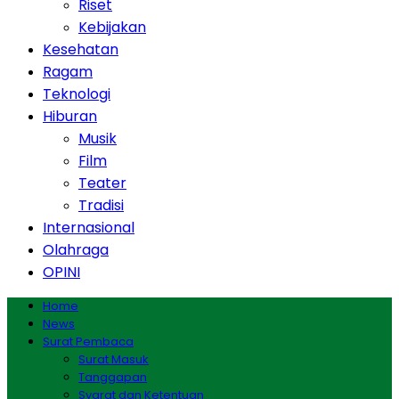
Riset
Kebijakan
Kesehatan
Ragam
Teknologi
Hiburan
Musik
Film
Teater
Tradisi
Internasional
Olahraga
OPINI
Home
News
Surat Pembaca
Surat Masuk
Tanggapan
Syarat dan Ketentuan