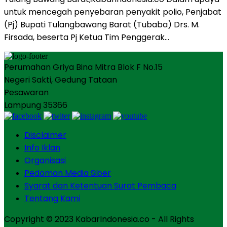
untuk mencegah penyebaran penyakit polio, Penjabat
(Pj) Bupati Tulangbawang Barat (Tubaba) Drs. M.
Firsada, beserta Pj Ketua Tim Penggerak…
Perumahan Griya Bina Mitra Blok F No.15
Negeri Sakti, Gedung Tataan
Pesawaran
Lampung 35366
Disclaimer
Info Iklan
Organisasi
Pedoman Media Siber
Syarat dan Ketentuan Surat Pembaca
Tentang Kami
Copyright © 2023 KabarIndonesia.co - All Rights