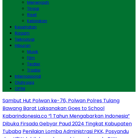
Menengah
Tinggi
Riset
Kebijakan
Kesehatan
Ragam
Teknologi
Hiburan
Musik
Film
Teater
Tradisi
Internasional
Olahraga
OPINI
Sambut Hut Polwan ke-76, Polwan Polres Tulang
Bawang Barat Laksanakan Goes to School
Kabarindonesia.co “1 Tahun Mengabarkan Indonesia”
Dibuka Firsada Gebyar Paud 2024 Tingkat Kabupaten
Tubaba
Penilaian Lomba Administrasi PKK, Posyandu