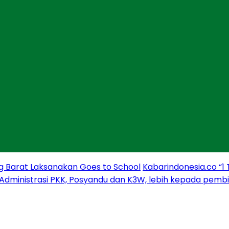
g Barat Laksanakan Goes to School
Kabarindonesia.co “1
 Administrasi PKK, Posyandu dan K3W, lebih kepada pem