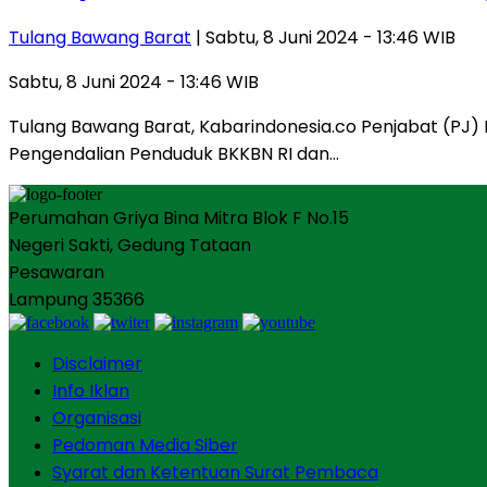
Tulang Bawang Barat
| Sabtu, 8 Juni 2024 - 13:46 WIB
Sabtu, 8 Juni 2024 - 13:46 WIB
Tulang Bawang Barat, Kabarindonesia.co Penjabat (PJ)
Pengendalian Penduduk BKKBN RI dan…
Perumahan Griya Bina Mitra Blok F No.15
Negeri Sakti, Gedung Tataan
Pesawaran
Lampung 35366
Disclaimer
Info Iklan
Organisasi
Pedoman Media Siber
Syarat dan Ketentuan Surat Pembaca