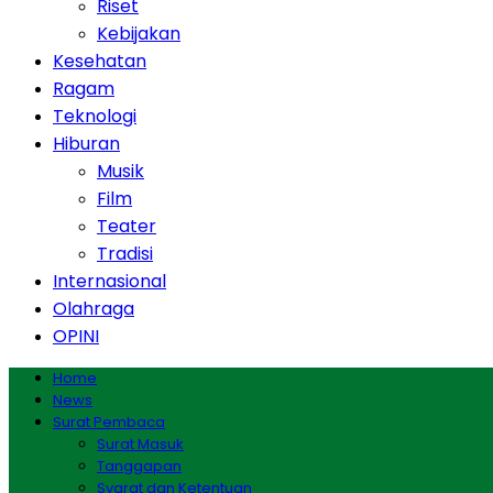
Riset
Kebijakan
Kesehatan
Ragam
Teknologi
Hiburan
Musik
Film
Teater
Tradisi
Internasional
Olahraga
OPINI
Home
News
Surat Pembaca
Surat Masuk
Tanggapan
Syarat dan Ketentuan