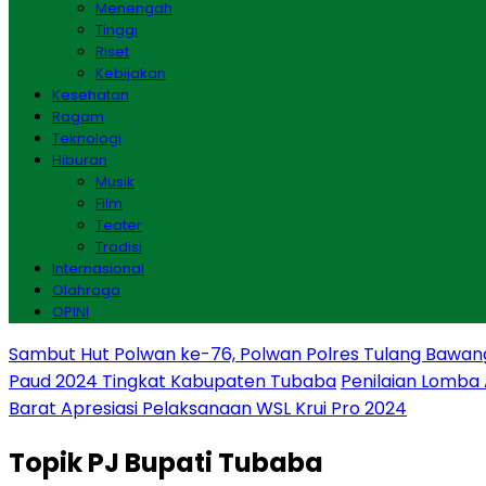
Menengah
Tinggi
Riset
Kebijakan
Kesehatan
Ragam
Teknologi
Hiburan
Musik
Film
Teater
Tradisi
Internasional
Olahraga
OPINI
Sambut Hut Polwan ke-76, Polwan Polres Tulang Bawan
Paud 2024 Tingkat Kabupaten Tubaba
Penilaian Lomba
Barat Apresiasi Pelaksanaan WSL Krui Pro 2024
Topik
PJ Bupati Tubaba