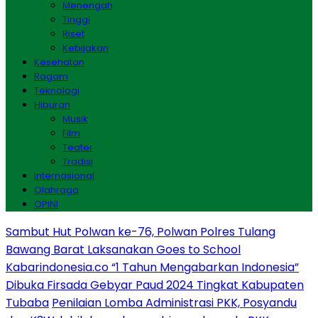
Menengah
Tinggi
Riset
Kebijakan
Kesehatan
Ragam
Teknologi
Hiburan
Musik
Film
Teater
Tradisi
Internasional
Olahraga
OPINI
Sambut Hut Polwan ke-76, Polwan Polres Tulang
Bawang Barat Laksanakan Goes to School
Kabarindonesia.co “1 Tahun Mengabarkan Indonesia”
Dibuka Firsada Gebyar Paud 2024 Tingkat Kabupaten
Tubaba
Penilaian Lomba Administrasi PKK, Posyandu