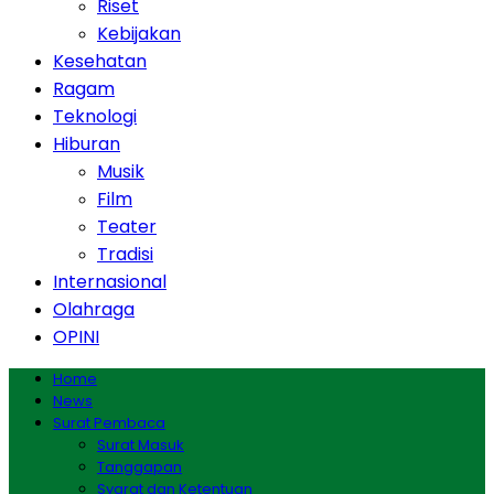
Riset
Kebijakan
Kesehatan
Ragam
Teknologi
Hiburan
Musik
Film
Teater
Tradisi
Internasional
Olahraga
OPINI
Home
News
Surat Pembaca
Surat Masuk
Tanggapan
Syarat dan Ketentuan