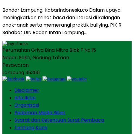
Bandar Lampung, Kabarindonesia.co Dalam upaya
meningkatkan minat baca dan literasi di kalangan
anak-anak serta memerangi praktik bullying, PIK R
Sahabat UIN Raden Intan Lampung…
Perumahan Griya Bina Mitra Blok F No.15
Negeri Sakti, Gedung Tataan
Pesawaran
Lampung 35366
Disclaimer
Info Iklan
Organisasi
Pedoman Media Siber
Syarat dan Ketentuan Surat Pembaca
Tentang Kami