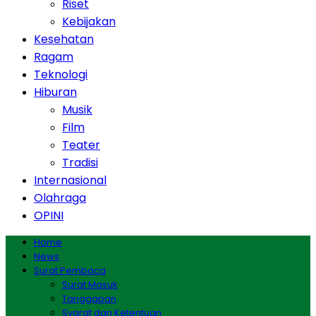
Riset
Kebijakan
Kesehatan
Ragam
Teknologi
Hiburan
Musik
Film
Teater
Tradisi
Internasional
Olahraga
OPINI
Home
News
Surat Pembaca
Surat Masuk
Tanggapan
Syarat dan Ketentuan