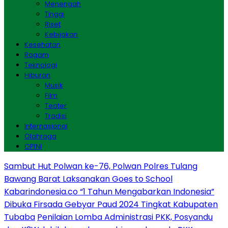
Menengah
Tinggi
Riset
Kebijakan
Kesehatan
Ragam
Teknologi
Hiburan
Musik
Film
Teater
Tradisi
Internasional
Olahraga
OPINI
Sambut Hut Polwan ke-76, Polwan Polres Tulang
Bawang Barat Laksanakan Goes to School
Kabarindonesia.co “1 Tahun Mengabarkan Indonesia”
Dibuka Firsada Gebyar Paud 2024 Tingkat Kabupaten
Tubaba
Penilaian Lomba Administrasi PKK, Posyandu