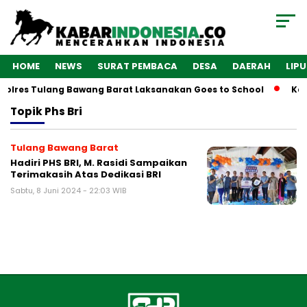
HOME
NEWS
SURAT PEMBACA
DESA
DAERAH
LIP
Polres Tulang Bawang Barat Laksanakan Goes to School
Kab
Topik
Phs Bri
Tulang Bawang Barat
Hadiri PHS BRI, M. Rasidi Sampaikan
Terimakasih Atas Dedikasi BRI
Sabtu, 8 Juni 2024 - 22:03 WIB