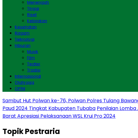
Menengah
Tinggi
Riset
Kebijakan
Kesehatan
Ragam
Teknologi
Hiburan
Musik
Film
Teater
Tradisi
Internasional
Olahraga
OPINI
Sambut Hut Polwan ke-76, Polwan Polres Tulang Bawan
Paud 2024 Tingkat Kabupaten Tubaba
Penilaian Lomba
Barat Apresiasi Pelaksanaan WSL Krui Pro 2024
Topik
Pestraria