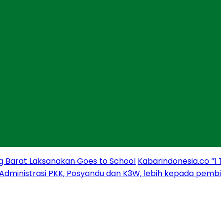
g Barat Laksanakan Goes to School
Kabarindonesia.co “1
 Administrasi PKK, Posyandu dan K3W, lebih kepada pem