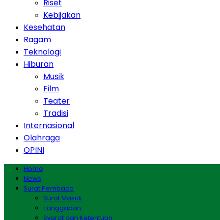
Riset
Kebijakan
Kesehatan
Ragam
Teknologi
Hiburan
Musik
Film
Teater
Tradisi
Internasional
Olahraga
OPINI
Home
News
Surat Pembaca
Surat Masuk
Tanggapan
Syarat dan Ketentuan