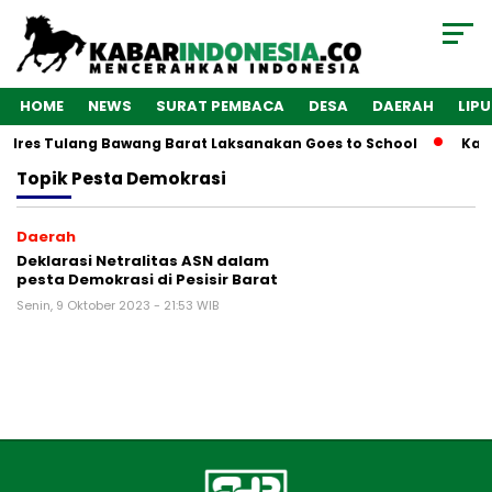
HOME
NEWS
SURAT PEMBACA
DESA
DAERAH
LIP
Polres Tulang Bawang Barat Laksanakan Goes to School
Kaba
Topik
Pesta Demokrasi
Daerah
Deklarasi Netralitas ASN dalam
pesta Demokrasi di Pesisir Barat
Senin, 9 Oktober 2023 - 21:53 WIB