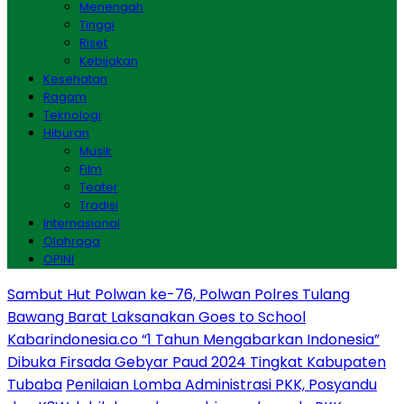
Menengah
Tinggi
Riset
Kebijakan
Kesehatan
Ragam
Teknologi
Hiburan
Musik
Film
Teater
Tradisi
Internasional
Olahraga
OPINI
Sambut Hut Polwan ke-76, Polwan Polres Tulang
Bawang Barat Laksanakan Goes to School
Kabarindonesia.co “1 Tahun Mengabarkan Indonesia”
Dibuka Firsada Gebyar Paud 2024 Tingkat Kabupaten
Tubaba
Penilaian Lomba Administrasi PKK, Posyandu