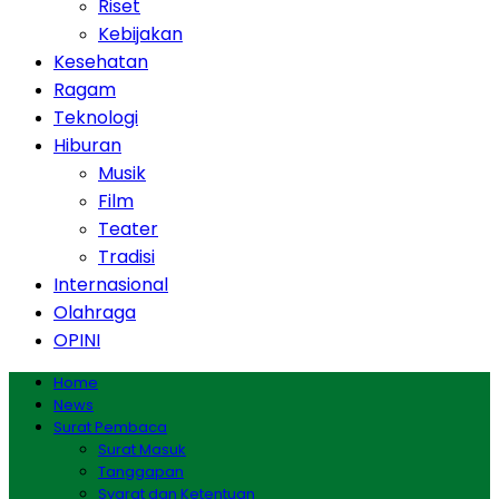
Riset
Kebijakan
Kesehatan
Ragam
Teknologi
Hiburan
Musik
Film
Teater
Tradisi
Internasional
Olahraga
OPINI
Home
News
Surat Pembaca
Surat Masuk
Tanggapan
Syarat dan Ketentuan