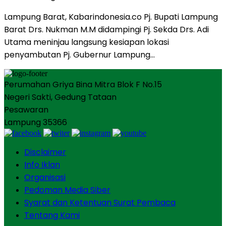
Lampung Barat, Kabarindonesia.co Pj. Bupati Lampung
Barat Drs. Nukman M.M didampingi Pj. Sekda Drs. Adi
Utama meninjau langsung kesiapan lokasi
penyambutan Pj. Gubernur Lampung…
Perumahan Griya Bina Mitra Blok F No.15
Negeri Sakti, Gedung Tataan
Pesawaran
Lampung 35366
Disclaimer
Info Iklan
Organisasi
Pedoman Media Siber
Syarat dan Ketentuan Surat Pembaca
Tentang Kami