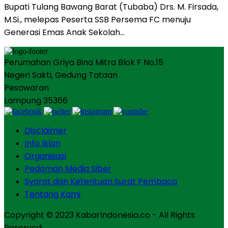
Bupati Tulang Bawang Barat (Tubaba) Drs. M. Firsada,
M.Si., melepas Peserta SSB Persema FC menuju
Generasi Emas Anak Sekolah…
Perumahan Griya Bina Mitra Blok F No.15
Negeri Sakti, Gedung Tataan
Pesawaran
Lampung 35366
Disclaimer
Info Iklan
Organisasi
Pedoman Media Siber
Syarat dan Ketentuan Surat Pembaca
Tentang Kami
Copyright © 2023 KabarIndonesia.co - All Rights
Reserved