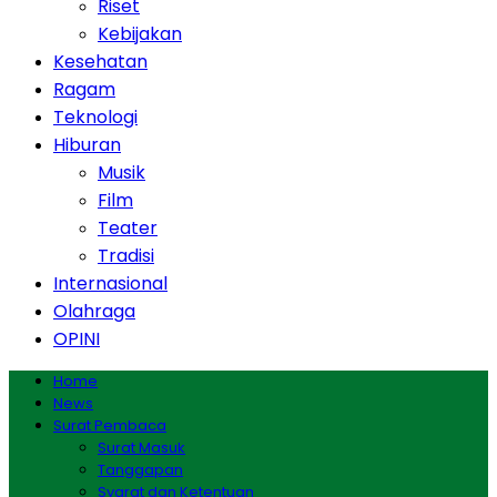
Riset
Kebijakan
Kesehatan
Ragam
Teknologi
Hiburan
Musik
Film
Teater
Tradisi
Internasional
Olahraga
OPINI
Home
News
Surat Pembaca
Surat Masuk
Tanggapan
Syarat dan Ketentuan