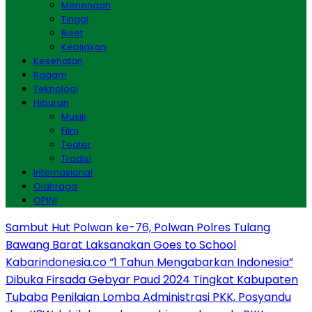
Menengah
Tinggi
Riset
Kebijakan
Kesehatan
Ragam
Teknologi
Hiburan
Musik
Film
Teater
Tradisi
Internasional
Olahraga
OPINI
Sambut Hut Polwan ke-76, Polwan Polres Tulang
Bawang Barat Laksanakan Goes to School
Kabarindonesia.co “1 Tahun Mengabarkan Indonesia”
Dibuka Firsada Gebyar Paud 2024 Tingkat Kabupaten
Tubaba
Penilaian Lomba Administrasi PKK, Posyandu