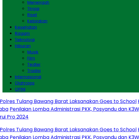
Menengah
Tinggi
Riset
Kebijakan
Kesehatan
Ragam
Teknologi
Hiburan
Musik
Film
Teater
Tradisi
Internasional
Olahraga
OPINI
res Tulang Bawang Barat Laksanakan Goes to School
Kab
Penilaian Lomba Administrasi PKK, Posyandu dan K3W, 
Pro 2024
res Tulang Bawang Barat Laksanakan Goes to School
Kab
Penilaian Lomba Administrasi PKK, Posyandu dan K3W, 