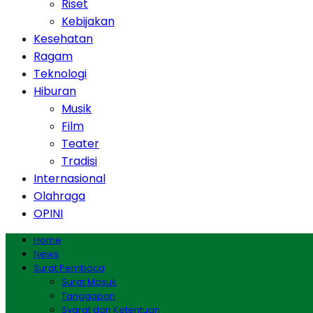
Riset
Kebijakan
Kesehatan
Ragam
Teknologi
Hiburan
Musik
Film
Teater
Tradisi
Internasional
Olahraga
OPINI
Home
News
Surat Pembaca
Surat Masuk
Tanggapan
Syarat dan Ketentuan