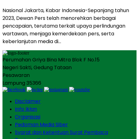
Nasional Jakarta, Kabar Indonesia-Sepanjang tahun
2023, Dewan Pers telah menorehkan berbagai
pencapaian, terutama terkait upaya perlindungan
wartawan, menjaga kemerdekaan pers, serta
keberlanjutan media di…
Perumahan Griya Bina Mitra Blok F No.15
Negeri Sakti, Gedung Tataan
Pesawaran
Lampung 35366
Disclaimer
Info Iklan
Organisasi
Pedoman Media Siber
Syarat dan Ketentuan Surat Pembaca