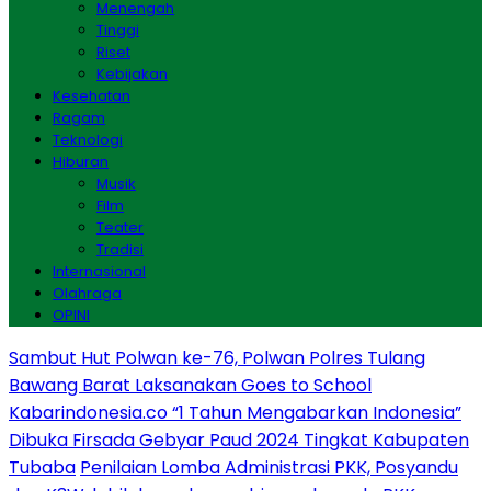
Menengah
Tinggi
Riset
Kebijakan
Kesehatan
Ragam
Teknologi
Hiburan
Musik
Film
Teater
Tradisi
Internasional
Olahraga
OPINI
Sambut Hut Polwan ke-76, Polwan Polres Tulang
Bawang Barat Laksanakan Goes to School
Kabarindonesia.co “1 Tahun Mengabarkan Indonesia”
Dibuka Firsada Gebyar Paud 2024 Tingkat Kabupaten
Tubaba
Penilaian Lomba Administrasi PKK, Posyandu