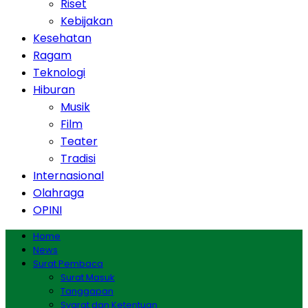
Riset
Kebijakan
Kesehatan
Ragam
Teknologi
Hiburan
Musik
Film
Teater
Tradisi
Internasional
Olahraga
OPINI
Home
News
Surat Pembaca
Surat Masuk
Tanggapan
Syarat dan Ketentuan