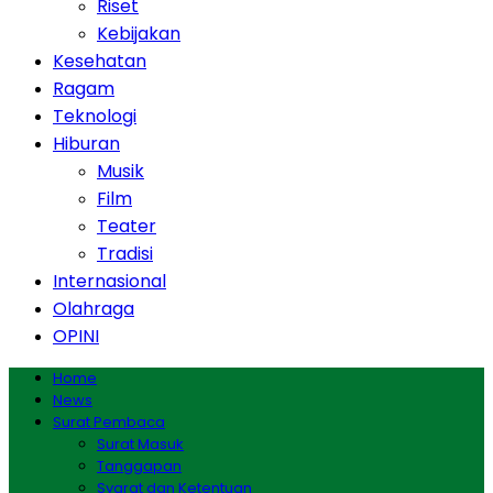
Riset
Kebijakan
Kesehatan
Ragam
Teknologi
Hiburan
Musik
Film
Teater
Tradisi
Internasional
Olahraga
OPINI
Home
News
Surat Pembaca
Surat Masuk
Tanggapan
Syarat dan Ketentuan