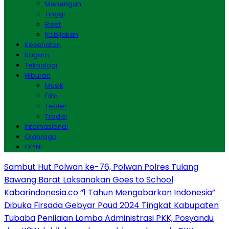
Menengah
Tinggi
Riset
Kebijakan
Kesehatan
Ragam
Teknologi
Hiburan
Musik
Film
Teater
Tradisi
Internasional
Olahraga
OPINI
Sambut Hut Polwan ke-76, Polwan Polres Tulang
Bawang Barat Laksanakan Goes to School
Kabarindonesia.co “1 Tahun Mengabarkan Indonesia”
Dibuka Firsada Gebyar Paud 2024 Tingkat Kabupaten
Tubaba
Penilaian Lomba Administrasi PKK, Posyandu