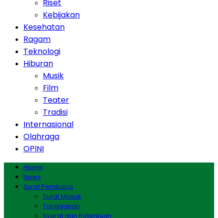
Riset
Kebijakan
Kesehatan
Ragam
Teknologi
Hiburan
Musik
Film
Teater
Tradisi
Internasional
Olahraga
OPINI
Home
News
Surat Pembaca
Surat Masuk
Tanggapan
Syarat dan Ketentuan