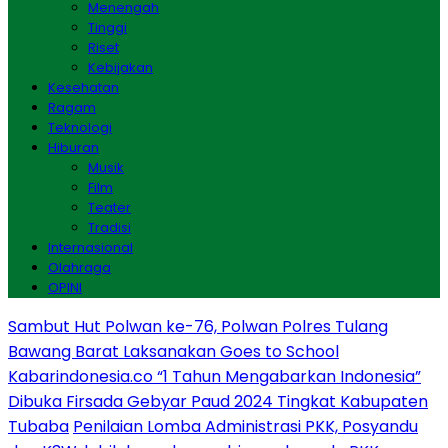
Menengah
Tinggi
Riset
Kebijakan
Kesehatan
Ragam
Teknologi
Hiburan
Musik
Film
Teater
Tradisi
Internasional
Olahraga
OPINI
Sambut Hut Polwan ke-76, Polwan Polres Tulang
Bawang Barat Laksanakan Goes to School
Kabarindonesia.co “1 Tahun Mengabarkan Indonesia”
Dibuka Firsada Gebyar Paud 2024 Tingkat Kabupaten
Tubaba
Penilaian Lomba Administrasi PKK, Posyandu