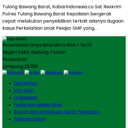
Tulang Bawang Barat, Kabarindonesia.co Sat Reskrim
Polres Tulang Bawang Barat Kepolisian bergerak
cepat melakukan penyelidikan terkait adanya dugaan
kasus Perkelahian anak Pelajar SMP yang…
Perumahan Griya Bina Mitra Blok F No.15
Negeri Sakti, Gedung Tataan
Pesawaran
Lampung 35366
Disclaimer
Info Iklan
Organisasi
Pedoman Media Siber
Syarat dan Ketentuan Surat Pembaca
Tentang Kami