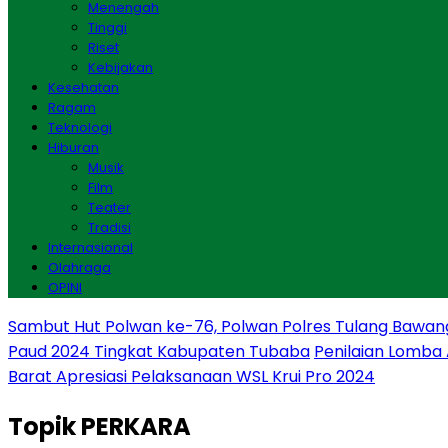
Menengah
Tinggi
Riset
Kebijakan
Kesehatan
Ragam
Teknologi
Hiburan
Musik
Film
Teater
Tradisi
Internasional
Olahraga
OPINI
Sambut Hut Polwan ke-76, Polwan Polres Tulang Bawan
Paud 2024 Tingkat Kabupaten Tubaba
Penilaian Lomba
Barat Apresiasi Pelaksanaan WSL Krui Pro 2024
Topik
PERKARA