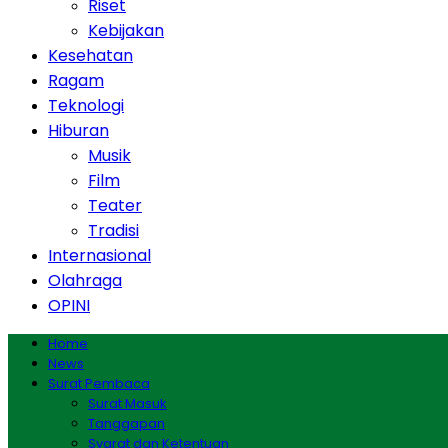
Riset
Kebijakan
Kesehatan
Ragam
Teknologi
Hiburan
Musik
Film
Teater
Tradisi
Internasional
Olahraga
OPINI
Home
News
Surat Pembaca
Surat Masuk
Tanggapan
Syarat dan Ketentuan