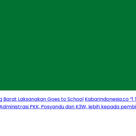
g Barat Laksanakan Goes to School
Kabarindonesia.co “1
 Administrasi PKK, Posyandu dan K3W, lebih kepada pem