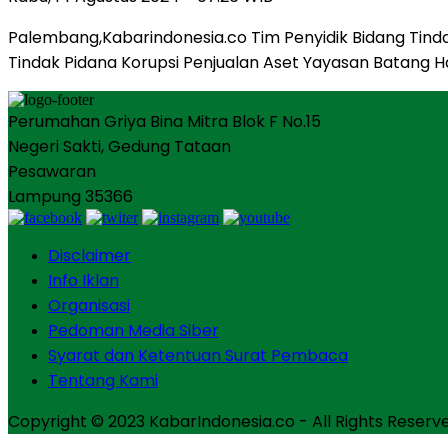
Palembang,Kabarindonesia.co Tim Penyidik Bidang Tin
Tindak Pidana Korupsi Penjualan Aset Yayasan Batang H
Perumahan Griya Bina Mitra Blok F No.15
Negeri Sakti, Gedung Tataan
Pesawaran
Lampung 35366
Disclaimer
Info Iklan
Organisasi
Pedoman Media Siber
Syarat dan Ketentuan Surat Pembaca
Tentang Kami
Copyright © 2023 KabarIndonesia.co - All Rights Reserv