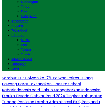
Menengah
Tinggi
Riset
Kebijakan
Kesehatan
Ragam
Teknologi
Hiburan
Musik
Film
Teater
Tradisi
Internasional
Olahraga
OPINI
Sambut Hut Polwan ke-76, Polwan Polres Tulang
Bawang Barat Laksanakan Goes to School
Kabarindonesia.co “1 Tahun Mengabarkan Indonesia”
Dibuka Firsada Gebyar Paud 2024 Tingkat Kabupaten
Tubaba
Penilaian Lomba Administrasi PKK, Posyandu