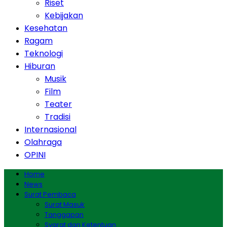
Riset
Kebijakan
Kesehatan
Ragam
Teknologi
Hiburan
Musik
Film
Teater
Tradisi
Internasional
Olahraga
OPINI
Home
News
Surat Pembaca
Surat Masuk
Tanggapan
Syarat dan Ketentuan