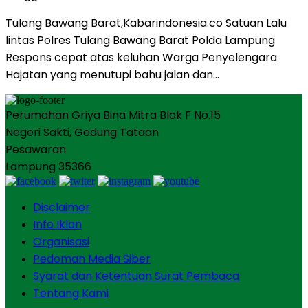
Tulang Bawang Barat,Kabarindonesia.co Satuan Lalu
lintas Polres Tulang Bawang Barat Polda Lampung
Respons cepat atas keluhan Warga Penyelengara
Hajatan yang menutupi bahu jalan dan…
Perumahan Griya Bina Mitra Blok F No.15
Negeri Sakti, Gedung Tataan
Pesawaran
Lampung 35366
Disclaimer
Info Iklan
Organisasi
Pedoman Media Siber
Syarat dan Ketentuan Surat Pembaca
Tentang Kami