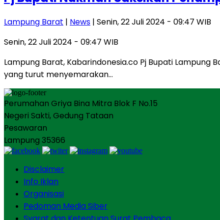
Lampung Barat
|
News
| Senin, 22 Juli 2024 - 09:47 WIB
Senin, 22 Juli 2024 - 09:47 WIB
Lampung Barat, Kabarindonesia.co Pj Bupati Lampung B
yang turut menyemarakan…
Perumahan Griya Bina Mitra Blok F No.15
Negeri Sakti, Gedung Tataan
Pesawaran
Lampung 35366
Disclaimer
Info Iklan
Organisasi
Pedoman Media Siber
Syarat dan Ketentuan Surat Pembaca