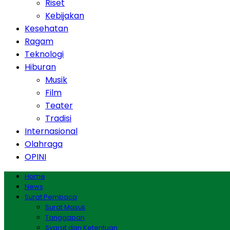
Riset
Kebijakan
Kesehatan
Ragam
Teknologi
Hiburan
Musik
Film
Teater
Tradisi
Internasional
Olahraga
OPINI
Home
News
Surat Pembaca
Surat Masuk
Tanggapan
Syarat dan Ketentuan