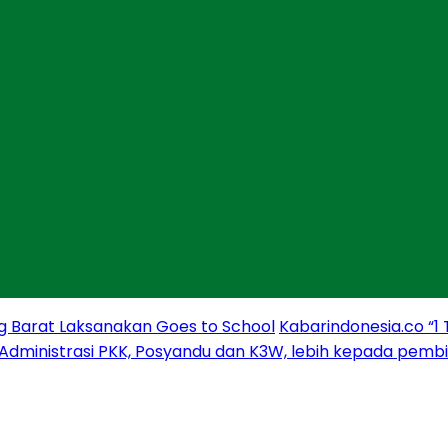
g Barat Laksanakan Goes to School
Kabarindonesia.co “1
 Administrasi PKK, Posyandu dan K3W, lebih kepada pem