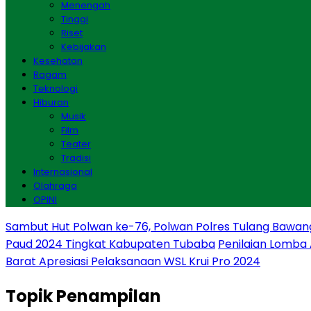
Menengah
Tinggi
Riset
Kebijakan
Kesehatan
Ragam
Teknologi
Hiburan
Musik
Film
Teater
Tradisi
Internasional
Olahraga
OPINI
Sambut Hut Polwan ke-76, Polwan Polres Tulang Bawan
Paud 2024 Tingkat Kabupaten Tubaba
Penilaian Lomba
Barat Apresiasi Pelaksanaan WSL Krui Pro 2024
Topik
Penampilan