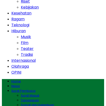
Riset
Kebijakan
Kesehatan
Ragam
Teknologi
Hiburan
Musik
Film
Teater
Tradisi
Internasional
Olahraga
OPINI
Home
News
Surat Pembaca
Surat Masuk
Tanggapan
Syarat dan Ketentuan