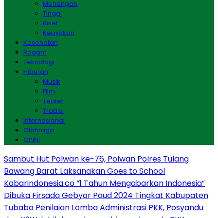
Menengah
Tinggi
Riset
Kebijakan
Kesehatan
Ragam
Teknologi
Hiburan
Musik
Film
Teater
Tradisi
Internasional
Olahraga
OPINI
Sambut Hut Polwan ke-76, Polwan Polres Tulang
Bawang Barat Laksanakan Goes to School
Kabarindonesia.co “1 Tahun Mengabarkan Indonesia”
Dibuka Firsada Gebyar Paud 2024 Tingkat Kabupaten
Tubaba
Penilaian Lomba Administrasi PKK, Posyandu