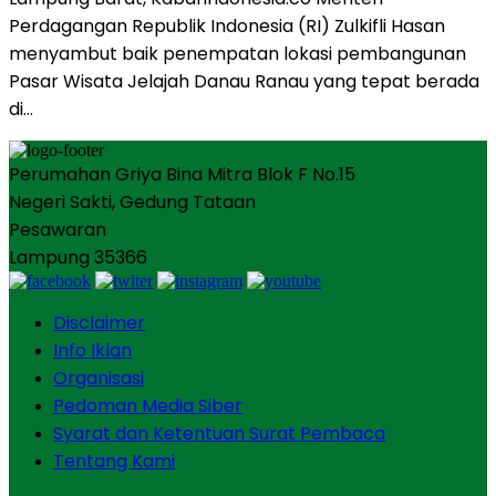
Perdagangan Republik Indonesia (RI) Zulkifli Hasan
menyambut baik penempatan lokasi pembangunan
Pasar Wisata Jelajah Danau Ranau yang tepat berada
di…
Perumahan Griya Bina Mitra Blok F No.15
Negeri Sakti, Gedung Tataan
Pesawaran
Lampung 35366
Disclaimer
Info Iklan
Organisasi
Pedoman Media Siber
Syarat dan Ketentuan Surat Pembaca
Tentang Kami