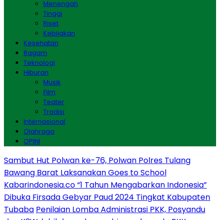
Menengah
Tinggi
Riset
Kebijakan
Kesehatan
Ragam
Teknologi
Hiburan
Musik
Film
Teater
Tradisi
Internasional
Olahraga
OPINI
Sambut Hut Polwan ke-76, Polwan Polres Tulang
Bawang Barat Laksanakan Goes to School
Kabarindonesia.co “1 Tahun Mengabarkan Indonesia”
Dibuka Firsada Gebyar Paud 2024 Tingkat Kabupaten
Tubaba
Penilaian Lomba Administrasi PKK, Posyandu