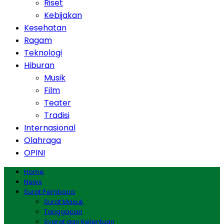
Riset
Kebijakan
Kesehatan
Ragam
Teknologi
Hiburan
Musik
Film
Teater
Tradisi
Internasional
Olahraga
OPINI
Home
News
Surat Pembaca
Surat Masuk
Tanggapan
Syarat dan Ketentuan