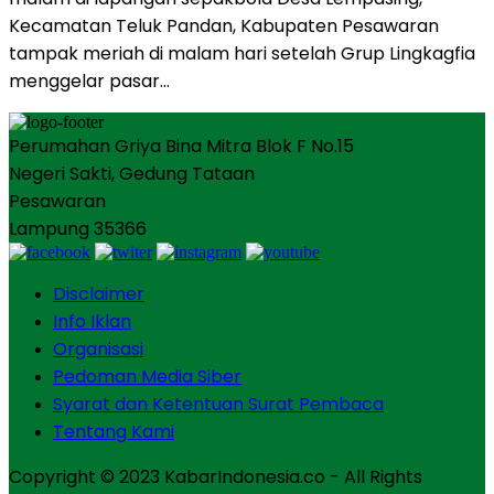
Kecamatan Teluk Pandan, Kabupaten Pesawaran
tampak meriah di malam hari setelah Grup Lingkagfia
menggelar pasar…
Perumahan Griya Bina Mitra Blok F No.15
Negeri Sakti, Gedung Tataan
Pesawaran
Lampung 35366
Disclaimer
Info Iklan
Organisasi
Pedoman Media Siber
Syarat dan Ketentuan Surat Pembaca
Tentang Kami
Copyright © 2023 KabarIndonesia.co - All Rights