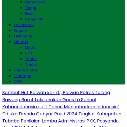
Menengah
Tinggi
Riset
Kebijakan
Kesehatan
Ragam
Teknologi
Hiburan
Musik
Film
Teater
Tradisi
Internasional
Olahraga
OPINI
Sambut Hut Polwan ke-76, Polwan Polres Tulang
Bawang Barat Laksanakan Goes to School
Kabarindonesia.co “1 Tahun Mengabarkan Indonesia”
Dibuka Firsada Gebyar Paud 2024 Tingkat Kabupaten
Tubaba
Penilaian Lomba Administrasi PKK, Posyandu