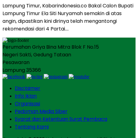
Lampung Timur, Kabarindonesia.co Bakal Calon Bupati
Lampung Timur Ela Siti Nuryamah semakin di atas
angin, dipastikan kini dirinya telah mengantongi
rekomendasi dari 4 Partai….
Perumahan Griya Bina Mitra Blok F No.15
Negeri Sakti, Gedung Tataan
Pesawaran
Lampung 35366
Disclaimer
Info Iklan
Organisasi
Pedoman Media Siber
Syarat dan Ketentuan Surat Pembaca
Tentang Kami