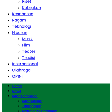
Riset
Kebijakan
Kesehatan
Ragam
Teknologi
Hiburan
Musik
Film
Teater
Tradisi
Internasional
Olahraga
OPINI
Home
News
Surat Pembaca
Surat Masuk
Tanggapan
Syarat dan Ketentuan