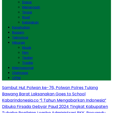
Dasar
Menengah
Tinggi
Riset
Kebijakan
Kesehatan
Ragam
Teknologi
Hiburan
Musik
Film
Teater
Tradisi
Internasional
Olahraga
OPINI
Sambut Hut Polwan ke-76, Polwan Polres Tulang
Bawang Barat Laksanakan Goes to School
Kabarindonesia.co “1 Tahun Mengabarkan Indonesia”
Dibuka Firsada Gebyar Paud 2024 Tingkat Kabupaten
Tubaba
Penilaian Lomba Administrasi PKK, Posyandu