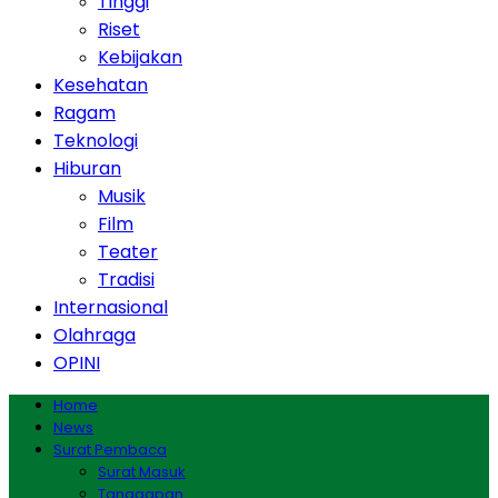
Tinggi
Riset
Kebijakan
Kesehatan
Ragam
Teknologi
Hiburan
Musik
Film
Teater
Tradisi
Internasional
Olahraga
OPINI
Home
News
Surat Pembaca
Surat Masuk
Tanggapan