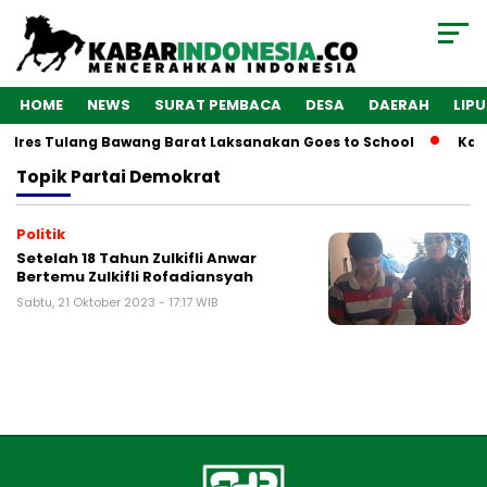
HOME
NEWS
SURAT PEMBACA
DESA
DAERAH
LIP
Polres Tulang Bawang Barat Laksanakan Goes to School
Kaba
Topik
Partai Demokrat
Politik
Setelah 18 Tahun Zulkifli Anwar
Bertemu Zulkifli Rofadiansyah
Sabtu, 21 Oktober 2023 - 17:17 WIB