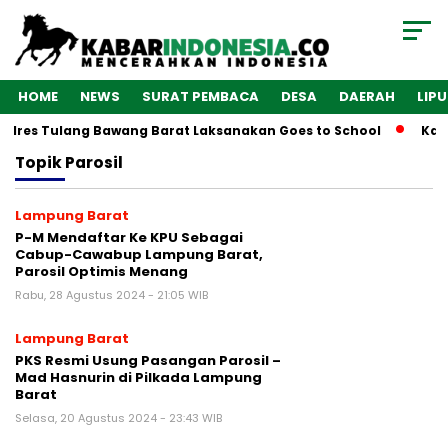
HOME
NEWS
SURAT PEMBACA
DESA
DAERAH
LIP
Polres Tulang Bawang Barat Laksanakan Goes to School
Kaba
Topik
Parosil
Lampung Barat
P-M Mendaftar Ke KPU Sebagai
Cabup-Cawabup Lampung Barat,
Parosil Optimis Menang
Rabu, 28 Agustus 2024 - 21:05 WIB
Lampung Barat
PKS Resmi Usung Pasangan Parosil –
Mad Hasnurin di Pilkada Lampung
Barat
Selasa, 20 Agustus 2024 - 23:43 WIB