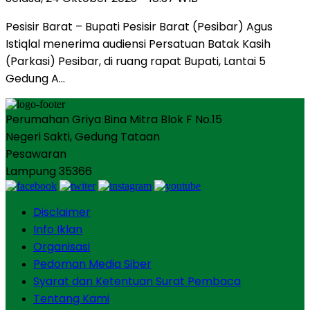
Pesisir Barat – Bupati Pesisir Barat (Pesibar) Agus
Istiqlal menerima audiensi Persatuan Batak Kasih
(Parkasi) Pesibar, di ruang rapat Bupati, Lantai 5
Gedung A…
Perumahan Griya Bina Mitra Blok F No.15
Negeri Sakti, Gedung Tataan
Pesawaran
Lampung 35366
Disclaimer
Info Iklan
Organisasi
Pedoman Media Siber
Syarat dan Ketentuan Surat Pembaca
Tentang Kami