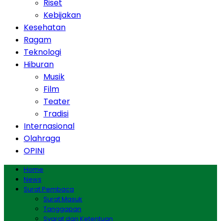
Riset
Kebijakan
Kesehatan
Ragam
Teknologi
Hiburan
Musik
Film
Teater
Tradisi
Internasional
Olahraga
OPINI
Home
News
Surat Pembaca
Surat Masuk
Tanggapan
Syarat dan Ketentuan