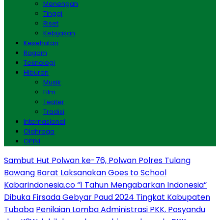
Menengah
Tinggi
Riset
Kebijakan
Kesehatan
Ragam
Teknologi
Hiburan
Musik
Film
Teater
Tradisi
Internasional
Olahraga
OPINI
Sambut Hut Polwan ke-76, Polwan Polres Tulang
Bawang Barat Laksanakan Goes to School
Kabarindonesia.co “1 Tahun Mengabarkan Indonesia”
Dibuka Firsada Gebyar Paud 2024 Tingkat Kabupaten
Tubaba
Penilaian Lomba Administrasi PKK, Posyandu