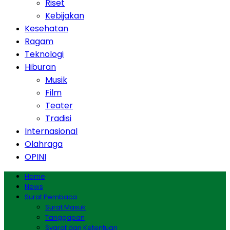
Riset
Kebijakan
Kesehatan
Ragam
Teknologi
Hiburan
Musik
Film
Teater
Tradisi
Internasional
Olahraga
OPINI
Home
News
Surat Pembaca
Surat Masuk
Tanggapan
Syarat dan Ketentuan