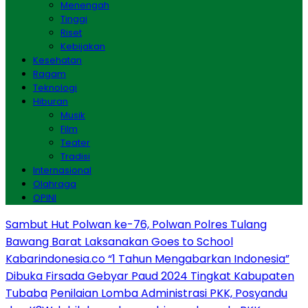
Menengah
Tinggi
Riset
Kebijakan
Kesehatan
Ragam
Teknologi
Hiburan
Musik
Film
Teater
Tradisi
Internasional
Olahraga
OPINI
Sambut Hut Polwan ke-76, Polwan Polres Tulang
Bawang Barat Laksanakan Goes to School
Kabarindonesia.co “1 Tahun Mengabarkan Indonesia”
Dibuka Firsada Gebyar Paud 2024 Tingkat Kabupaten
Tubaba
Penilaian Lomba Administrasi PKK, Posyandu