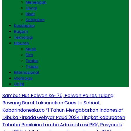
Menengah
Tinggi
Riset
Kebijakan
Kesehatan
Ragam
Teknologi
Hiburan
Musik
Film
Teater
Tradisi
Internasional
Olahraga
OPINI
Sambut Hut Polwan ke-76, Polwan Polres Tulang
Bawang Barat Laksanakan Goes to School
Kabarindonesia.co “1 Tahun Mengabarkan Indonesia”
Dibuka Firsada Gebyar Paud 2024 Tingkat Kabupaten
Tubaba
Penilaian Lomba Administrasi PKK, Posyandu