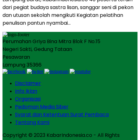
dari pegiat budaya sastra lisan, sanggar seni di pekon
dan utusan sekolah mengikuti Kegiatan pelatihan
penulisan pantun nyambai…
Perumahan Griya Bina Mitra Blok F No.15
Negeri Sakti, Gedung Tataan
Pesawaran
Lampung 35366
Disclaimer
Info Iklan
Organisasi
Pedoman Media Siber
Syarat dan Ketentuan Surat Pembaca
Tentang Kami
Copyright © 2023 KabarIndonesia.co - All Rights