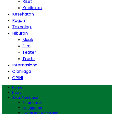
Riset
Kebijakan
Kesehatan
Ragam
Teknologi
Hiburan
Musik
Film
Teater
Tradisi
Internasional
Olahraga
OPINI
Home
News
Surat Pembaca
Surat Masuk
Tanggapan
Syarat dan Ketentuan