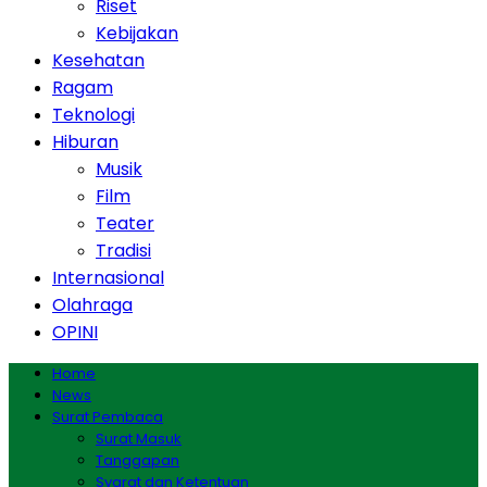
Riset
Kebijakan
Kesehatan
Ragam
Teknologi
Hiburan
Musik
Film
Teater
Tradisi
Internasional
Olahraga
OPINI
Home
News
Surat Pembaca
Surat Masuk
Tanggapan
Syarat dan Ketentuan