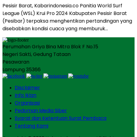
Pesisir Barat, Kabarindonesia.co Panitia World Surf
League (WSL) Krui Pro 2024 Kabupaten Pesisir Barat
(Pesibar) terpaksa menghentikan pertandingan yang
disebabkan kondisi cuaca yang memburuk…
Perumahan Griya Bina Mitra Blok F No.15
Negeri Sakti, Gedung Tataan
Pesawaran
Lampung 35366
Disclaimer
Info Iklan
Organisasi
Pedoman Media Siber
Syarat dan Ketentuan Surat Pembaca
Tentang Kami