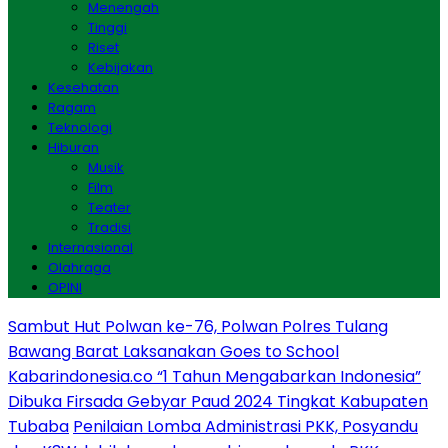
Menengah
Tinggi
Riset
Kebijakan
Kesehatan
Ragam
Teknologi
Hiburan
Musik
Film
Teater
Tradisi
Internasional
Olahraga
OPINI
Sambut Hut Polwan ke-76, Polwan Polres Tulang
Bawang Barat Laksanakan Goes to School
Kabarindonesia.co “1 Tahun Mengabarkan Indonesia”
Dibuka Firsada Gebyar Paud 2024 Tingkat Kabupaten
Tubaba
Penilaian Lomba Administrasi PKK, Posyandu