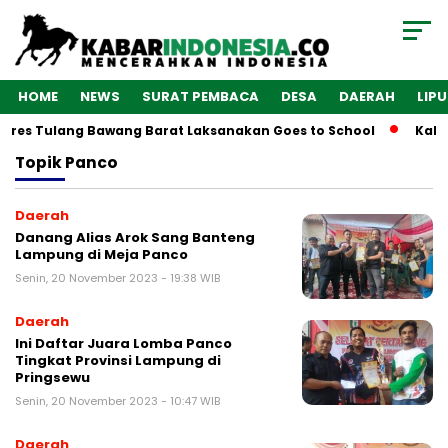
HOME
NEWS
SURAT PEMBACA
DESA
DAERAH
LIP
olres Tulang Bawang Barat Laksanakan Goes to School
Kaba
Topik
Panco
Daerah
Danang Alias Arok Sang Banteng
Lampung di Meja Panco
Senin, 20 November 2023 - 19:38 WIB
Daerah
Ini Daftar Juara Lomba Panco
Tingkat Provinsi Lampung di
Pringsewu
Senin, 20 November 2023 - 10:47 WIB
Daerah