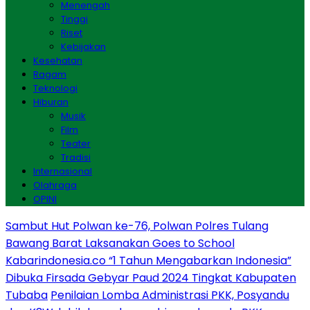
Menengah
Tinggi
Riset
Kebijakan
Kesehatan
Ragam
Teknologi
Hiburan
Musik
Film
Teater
Tradisi
Internasional
Olahraga
OPINI
Sambut Hut Polwan ke-76, Polwan Polres Tulang
Bawang Barat Laksanakan Goes to School
Kabarindonesia.co “1 Tahun Mengabarkan Indonesia”
Dibuka Firsada Gebyar Paud 2024 Tingkat Kabupaten
Tubaba
Penilaian Lomba Administrasi PKK, Posyandu