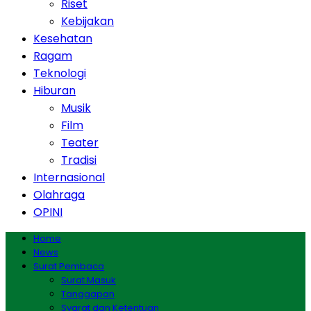
Riset
Kebijakan
Kesehatan
Ragam
Teknologi
Hiburan
Musik
Film
Teater
Tradisi
Internasional
Olahraga
OPINI
Home
News
Surat Pembaca
Surat Masuk
Tanggapan
Syarat dan Ketentuan