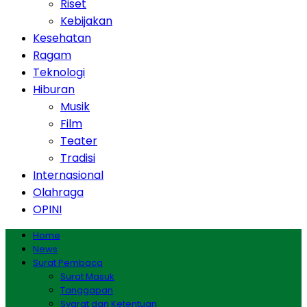
Riset
Kebijakan
Kesehatan
Ragam
Teknologi
Hiburan
Musik
Film
Teater
Tradisi
Internasional
Olahraga
OPINI
Home
News
Surat Pembaca
Surat Masuk
Tanggapan
Syarat dan Ketentuan