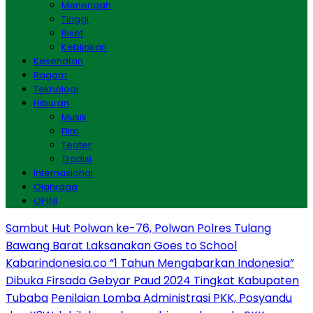
Menengah
Tinggi
Riset
Kebijakan
Kesehatan
Ragam
Teknologi
Hiburan
Musik
Film
Teater
Tradisi
Internasional
Olahraga
OPINI
Sambut Hut Polwan ke-76, Polwan Polres Tulang
Bawang Barat Laksanakan Goes to School
Kabarindonesia.co “1 Tahun Mengabarkan Indonesia”
Dibuka Firsada Gebyar Paud 2024 Tingkat Kabupaten
Tubaba
Penilaian Lomba Administrasi PKK, Posyandu