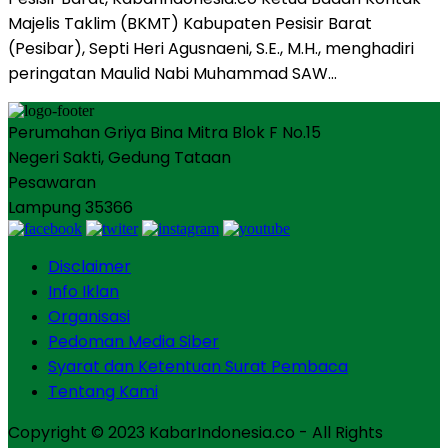
Majelis Taklim (BKMT) Kabupaten Pesisir Barat
(Pesibar), Septi Heri Agusnaeni, S.E., M.H., menghadiri
peringatan Maulid Nabi Muhammad SAW…
Perumahan Griya Bina Mitra Blok F No.15
Negeri Sakti, Gedung Tataan
Pesawaran
Lampung 35366
Disclaimer
Info Iklan
Organisasi
Pedoman Media Siber
Syarat dan Ketentuan Surat Pembaca
Tentang Kami
Copyright © 2023 KabarIndonesia.co - All Rights