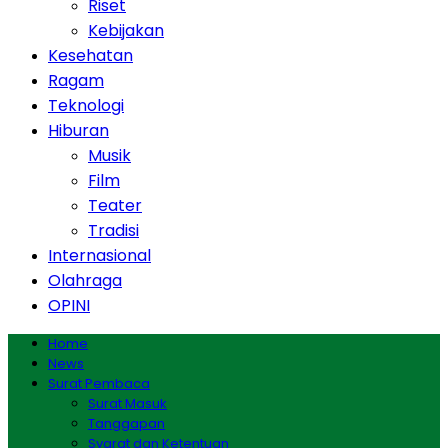
Riset
Kebijakan
Kesehatan
Ragam
Teknologi
Hiburan
Musik
Film
Teater
Tradisi
Internasional
Olahraga
OPINI
Home
News
Surat Pembaca
Surat Masuk
Tanggapan
Syarat dan Ketentuan