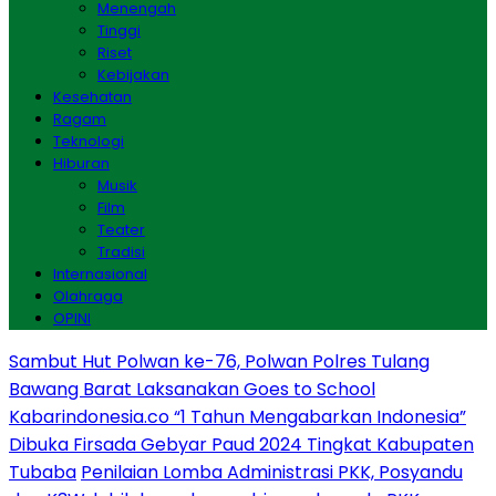
Menengah
Tinggi
Riset
Kebijakan
Kesehatan
Ragam
Teknologi
Hiburan
Musik
Film
Teater
Tradisi
Internasional
Olahraga
OPINI
Sambut Hut Polwan ke-76, Polwan Polres Tulang
Bawang Barat Laksanakan Goes to School
Kabarindonesia.co “1 Tahun Mengabarkan Indonesia”
Dibuka Firsada Gebyar Paud 2024 Tingkat Kabupaten
Tubaba
Penilaian Lomba Administrasi PKK, Posyandu