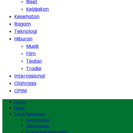
Riset
Kebijakan
Kesehatan
Ragam
Teknologi
Hiburan
Musik
Film
Teater
Tradisi
Internasional
Olahraga
OPINI
Home
News
Surat Pembaca
Surat Masuk
Tanggapan
Syarat dan Ketentuan