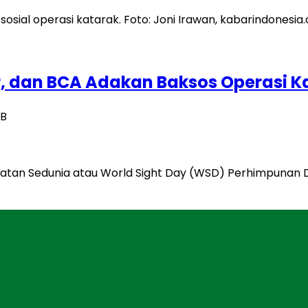
, dan BCA Adakan Baksos Operasi K
IB
hatan Sedunia atau World Sight Day (WSD) Perhimpunan D