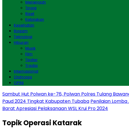
Menengah
Tinggi
Riset
Kebijakan
Kesehatan
Ragam
Teknologi
Hiburan
Musik
Film
Teater
Tradisi
Internasional
Olahraga
OPINI
Sambut Hut Polwan ke-76, Polwan Polres Tulang Bawan
Paud 2024 Tingkat Kabupaten Tubaba
Penilaian Lomba
Barat Apresiasi Pelaksanaan WSL Krui Pro 2024
Topik
Operasi Katarak