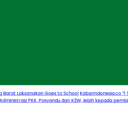
g Barat Laksanakan Goes to School
Kabarindonesia.co “1
 Administrasi PKK, Posyandu dan K3W, lebih kepada pem