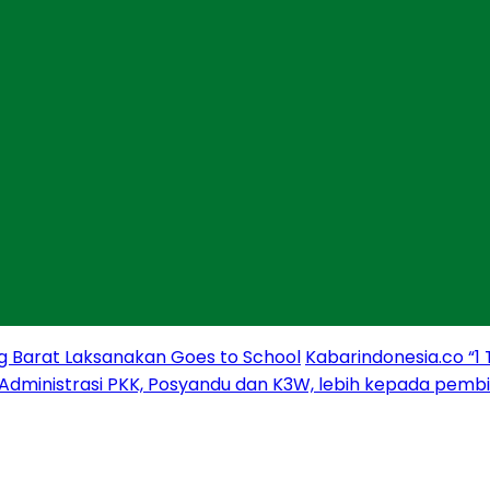
g Barat Laksanakan Goes to School
Kabarindonesia.co “1
 Administrasi PKK, Posyandu dan K3W, lebih kepada pem