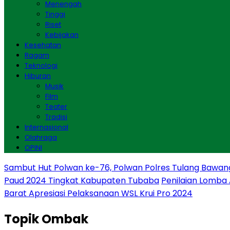
Menengah
Tinggi
Riset
Kebijakan
Kesehatan
Ragam
Teknologi
Hiburan
Musik
Film
Teater
Tradisi
Internasional
Olahraga
OPINI
Sambut Hut Polwan ke-76, Polwan Polres Tulang Bawan
Paud 2024 Tingkat Kabupaten Tubaba
Penilaian Lomba
Barat Apresiasi Pelaksanaan WSL Krui Pro 2024
Topik
Ombak