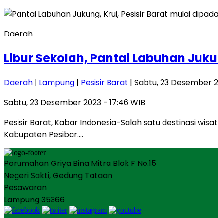
Daerah
Libur Sekolah, Pantai Labuhan Juku
Daerah
|
Lampung
|
Pesisir Barat
| Sabtu, 23 Desember 2
Sabtu, 23 Desember 2023 - 17:46 WIB
Pesisir Barat, Kabar Indonesia-Salah satu destinasi wisa
Kabupaten Pesibar….
Perumahan Griya Bina Mitra Blok F No.15
Negeri Sakti, Gedung Tataan
Pesawaran
Lampung 35366