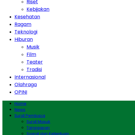
Riset
Kebijakan
Kesehatan
Ragam
Teknologi
Hiburan
Musik
Film
Teater
Tradisi
Internasional
Olahraga
OPINI
Home
News
Surat Pembaca
Surat Masuk
Tanggapan
Syarat dan Ketentuan