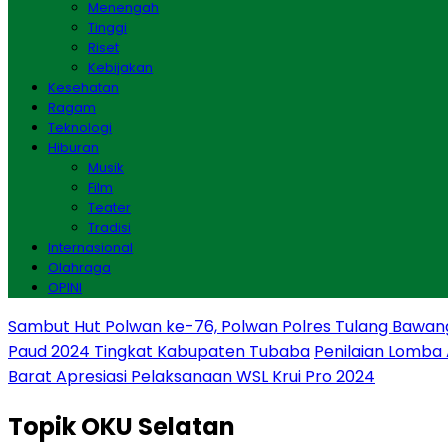
Menengah
Tinggi
Riset
Kebijakan
Kesehatan
Ragam
Teknologi
Hiburan
Musik
Film
Teater
Tradisi
Internasional
Olahraga
OPINI
Sambut Hut Polwan ke-76, Polwan Polres Tulang Bawan
Paud 2024 Tingkat Kabupaten Tubaba
Penilaian Lomba
Barat Apresiasi Pelaksanaan WSL Krui Pro 2024
Topik
OKU Selatan