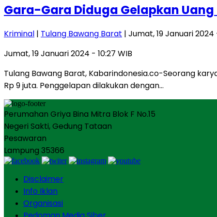
Gara-Gara Diduga Gelapkan Uang 9
Kriminal
|
Tulang Bawang Barat
| Jumat, 19 Januari 2024 
Jumat, 19 Januari 2024 - 10:27 WIB
Tulang Bawang Barat, Kabarindonesia.co-Seorang kary
Rp 9 juta. Penggelapan dilakukan dengan…
Perumahan Griya Bina Mitra Blok F No.15
Negeri Sakti, Gedung Tataan
Pesawaran
Lampung 35366
Disclaimer
Info Iklan
Organisasi
Pedoman Media Siber