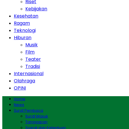
Riset
Kebijakan
Kesehatan
Ragam
Teknologi
Hiburan
Musik
Film
Teater
Tradisi
Internasional
Olahraga
OPINI
Home
News
Surat Pembaca
Surat Masuk
Tanggapan
Syarat dan Ketentuan