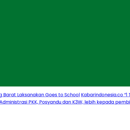
g Barat Laksanakan Goes to School
Kabarindonesia.co “1
 Administrasi PKK, Posyandu dan K3W, lebih kepada pem