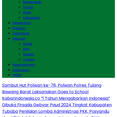
Menengah
Tinggi
Riset
Kebijakan
Kesehatan
Ragam
Teknologi
Hiburan
Musik
Film
Teater
Tradisi
Internasional
Olahraga
OPINI
Sambut Hut Polwan ke-76, Polwan Polres Tulang
Bawang Barat Laksanakan Goes to School
Kabarindonesia.co “1 Tahun Mengabarkan Indonesia”
Dibuka Firsada Gebyar Paud 2024 Tingkat Kabupaten
Tubaba
Penilaian Lomba Administrasi PKK, Posyandu