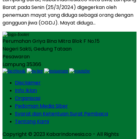
Barat pada Senin (25/3/2024) digegerkan oleh
penemuan mayat yang diduga sebagai orang dengan
gangguan jiwa (OGDJ). Mayat diduga…
Perumahan Griya Bina Mitra Blok F No.15
Negeri Sakti, Gedung Tataan
Pesawaran
Lampung 35366
Disclaimer
Info Iklan
Organisasi
Pedoman Media Siber
Syarat dan Ketentuan Surat Pembaca
Tentang Kami
Copyright © 2023 KabarIndonesia.co - All Rights