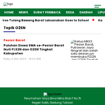
HOME
NEWS
SURAT PEMBACA
DESA
DAERAH
LIP
olres Tulang Bawang Barat Laksanakan Goes to School
Kaba
Topik
O2SN
Pesisir Barat
Puluhan Siswa SMA se-Pesisir Barat
Ikuti FLS2N dan O2SN Tingkat
Kabupaten
Rabu, 8 Mei 2024 - 18:02 WIB
Perumahan Griya Bina Mitra Blok F No.15
Negeri Sakti, Gedung Tataan