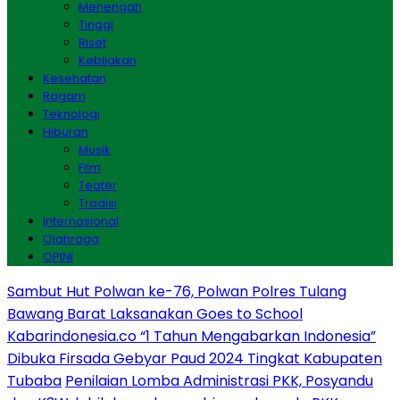
Menengah
Tinggi
Riset
Kebijakan
Kesehatan
Ragam
Teknologi
Hiburan
Musik
Film
Teater
Tradisi
Internasional
Olahraga
OPINI
Sambut Hut Polwan ke-76, Polwan Polres Tulang
Bawang Barat Laksanakan Goes to School
Kabarindonesia.co “1 Tahun Mengabarkan Indonesia”
Dibuka Firsada Gebyar Paud 2024 Tingkat Kabupaten
Tubaba
Penilaian Lomba Administrasi PKK, Posyandu