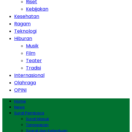
Riset
Kebijakan
Kesehatan
Ragam
Teknologi
Hiburan
Musik
Film
Teater
Tradisi
Internasional
Olahraga
OPINI
Home
News
Surat Pembaca
Surat Masuk
Tanggapan
Syarat dan Ketentuan