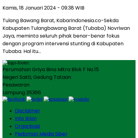
Kamis, 18 Januari 2024 - 09:38 WIB
Tulang Bawang Barat, Kabarindonesia.co-Sekda
Kabupaten Tulangbawang Barat (Tubaba) Novriwan
Jaya, meminta seluruh pihak benar-benar fokus
dengan program intervensi stunting di Kabupaten
Tubaba. Hal itu…
Perumahan Griya Bina Mitra Blok F No.15
Negeri Sakti, Gedung Tataan
Pesawaran
Lampung 35366
Disclaimer
Info Iklan
Organisasi
Pedoman Media Siber