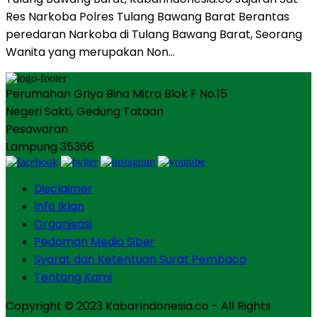
Res Narkoba Polres Tulang Bawang Barat Berantas
peredaran Narkoba di Tulang Bawang Barat, Seorang
Wanita yang merupakan Non…
Perumahan Griya Bina Mitra Blok F No.15
Negeri Sakti, Gedung Tataan
Pesawaran
Lampung 35366
Disclaimer
Info Iklan
Organisasi
Pedoman Media Siber
Syarat dan Ketentuan Surat Pembaca
Tentang Kami
Copyright © 2023 KabarIndonesia.co - All Rights