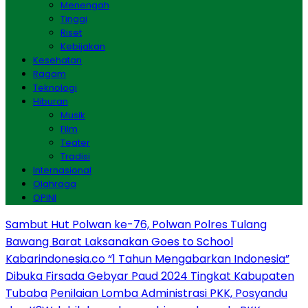
Menengah
Tinggi
Riset
Kebijakan
Kesehatan
Ragam
Teknologi
Hiburan
Musik
Film
Teater
Tradisi
Internasional
Olahraga
OPINI
Sambut Hut Polwan ke-76, Polwan Polres Tulang
Bawang Barat Laksanakan Goes to School
Kabarindonesia.co “1 Tahun Mengabarkan Indonesia”
Dibuka Firsada Gebyar Paud 2024 Tingkat Kabupaten
Tubaba
Penilaian Lomba Administrasi PKK, Posyandu