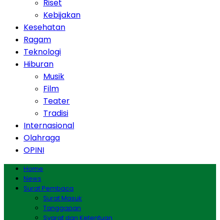
Riset
Kebijakan
Kesehatan
Ragam
Teknologi
Hiburan
Musik
Film
Teater
Tradisi
Internasional
Olahraga
OPINI
Home
News
Surat Pembaca
Surat Masuk
Tanggapan
Syarat dan Ketentuan