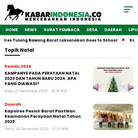
HOME
NEWS
SURAT PEMBACA
DESA
DAERAH
LIP
olres Tulang Bawang Barat Laksanakan Goes to School
Kaba
Topik
Natal
Pemilu 2024
KAMPANYE PADA PERAYAAN NATAL
2023 DAN TAHUN BARU 2024. APA
YANG DIAWASI?
Rabu, 27 Desember 2023 - 18:08 WIB
Daerah
Kapolres Pesisir Barat Pastikan
Keamanan Perayaan Natal Tahun
2023
Senin, 25 Desember 2023 - 21:20 WIB