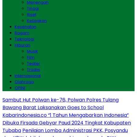
Menengah
Tinggi
Riset
Kebijakan
Kesehatan
Ragam
Teknologi
Hiburan
Musik
Film
Teater
Tradisi
Internasional
Olahraga
OPINI
Sambut Hut Polwan ke-76, Polwan Polres Tulang
Bawang Barat Laksanakan Goes to School
Kabarindonesia.co “1 Tahun Mengabarkan Indonesia”
Dibuka Firsada Gebyar Paud 2024 Tingkat Kabupaten
Tubaba
Penilaian Lomba Administrasi PKK, Posyandu