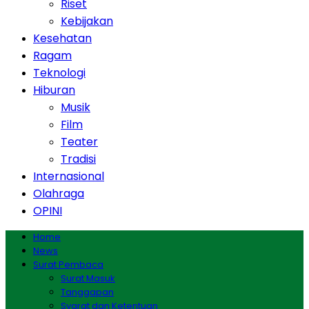
Riset
Kebijakan
Kesehatan
Ragam
Teknologi
Hiburan
Musik
Film
Teater
Tradisi
Internasional
Olahraga
OPINI
Home
News
Surat Pembaca
Surat Masuk
Tanggapan
Syarat dan Ketentuan