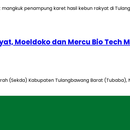
yat, Moeldoko dan Mercu Bio Tech M
aerah (Sekda) Kabupaten Tulangbawang Barat (Tubaba), 