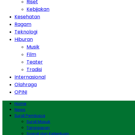
Riset
Kebijakan
Kesehatan
Ragam
Teknologi
Hiburan
Musik
Film
Teater
Tradisi
Internasional
Olahraga
OPINI
Home
News
Surat Pembaca
Surat Masuk
Tanggapan
Syarat dan Ketentuan