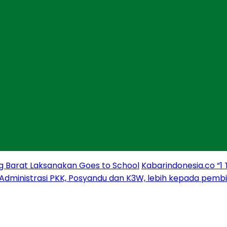
g Barat Laksanakan Goes to School
Kabarindonesia.co “1
 Administrasi PKK, Posyandu dan K3W, lebih kepada pem