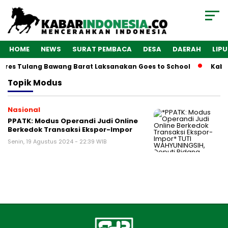
HOME
NEWS
SURAT PEMBACA
DESA
DAERAH
LIP
olres Tulang Bawang Barat Laksanakan Goes to School
Kaba
Topik
Modus
Nasional
PPATK: Modus Operandi Judi Online
Berkedok Transaksi Ekspor-Impor
Senin, 19 Agustus 2024 - 22:39 WIB