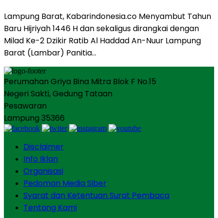
Lampung Barat, Kabarindonesia.co Menyambut Tahun
Baru Hijriyah 1446 H dan sekaligus dirangkai dengan
Milad Ke-2 Dzikir Ratib Al Haddad An-Nuur Lampung
Barat (Lambar) Panitia…
Perumahan Griya Bina Mitra Blok F No.15
Negeri Sakti, Gedung Tataan
Pesawaran
Lampung 35366
Disclaimer
Info Iklan
Organisasi
Pedoman Media Siber
Syarat dan Ketentuan Surat Pembaca
Tentang Kami