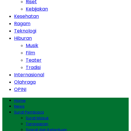
Riset
Kebijakan
Kesehatan
Ragam
Teknologi
Hiburan
Musik
Film
Teater
Tradisi
Internasional
Olahraga
OPINI
Home
News
Surat Pembaca
Surat Masuk
Tanggapan
Syarat dan Ketentuan