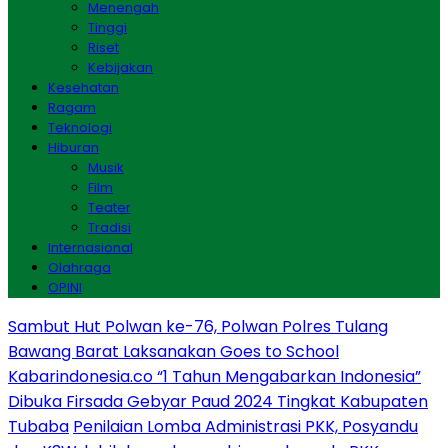
Menengah
Tinggi
Riset
Kebijakan
Kesehatan
Ragam
Teknologi
Hiburan
Musik
Film
Teater
Tradisi
Internasional
Olahraga
OPINI
Sambut Hut Polwan ke-76, Polwan Polres Tulang
Bawang Barat Laksanakan Goes to School
Kabarindonesia.co “1 Tahun Mengabarkan Indonesia”
Dibuka Firsada Gebyar Paud 2024 Tingkat Kabupaten
Tubaba
Penilaian Lomba Administrasi PKK, Posyandu