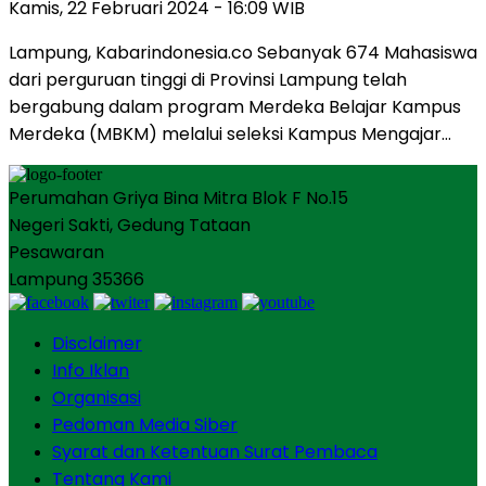
Kamis, 22 Februari 2024 - 16:09 WIB
Lampung, Kabarindonesia.co Sebanyak 674 Mahasiswa
dari perguruan tinggi di Provinsi Lampung telah
bergabung dalam program Merdeka Belajar Kampus
Merdeka (MBKM) melalui seleksi Kampus Mengajar…
Perumahan Griya Bina Mitra Blok F No.15
Negeri Sakti, Gedung Tataan
Pesawaran
Lampung 35366
Disclaimer
Info Iklan
Organisasi
Pedoman Media Siber
Syarat dan Ketentuan Surat Pembaca
Tentang Kami