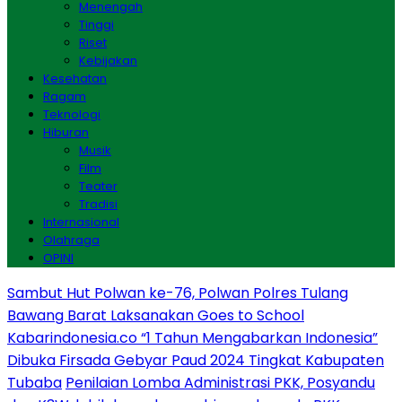
Menengah
Tinggi
Riset
Kebijakan
Kesehatan
Ragam
Teknologi
Hiburan
Musik
Film
Teater
Tradisi
Internasional
Olahraga
OPINI
Sambut Hut Polwan ke-76, Polwan Polres Tulang
Bawang Barat Laksanakan Goes to School
Kabarindonesia.co “1 Tahun Mengabarkan Indonesia”
Dibuka Firsada Gebyar Paud 2024 Tingkat Kabupaten
Tubaba
Penilaian Lomba Administrasi PKK, Posyandu