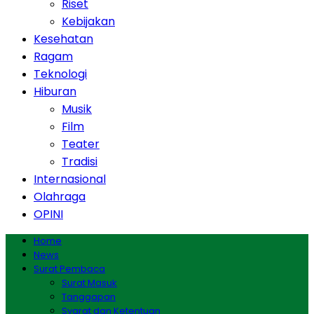
Riset
Kebijakan
Kesehatan
Ragam
Teknologi
Hiburan
Musik
Film
Teater
Tradisi
Internasional
Olahraga
OPINI
Home
News
Surat Pembaca
Surat Masuk
Tanggapan
Syarat dan Ketentuan