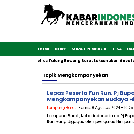
HOME
NEWS
SURAT PEMBACA
DESA
DA
 ke-76, Polwan Polres Tulang Bawang Barat Laksanakan Goes to
Topik
Mengkampanyekan
Lepas Peserta Fun Run, Pj Bu
Mengkampanyekan Budaya Hi
Lampung Barat
| Kamis, 8 Agustus 2024 - 10:25
Lampung Barat, Kabarindonesia.co Pj Bu
Run yang digagas oleh pengurus Himpun