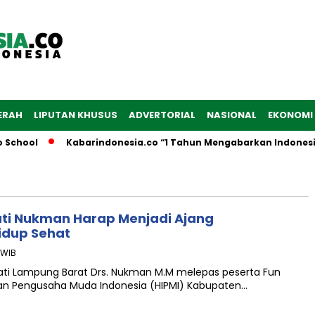
ERAH
LIPUTAN KHUSUS
ADVERTORIAL
NASIONAL
EKONOMI
 School
Kabarindonesia.co “1 Tahun Mengabarkan Indonesia
pati Nukman Harap Menjadi Ajang
dup Sehat
 WIB
pati Lampung Barat Drs. Nukman M.M melepas peserta Fun
an Pengusaha Muda Indonesia (HIPMI) Kabupaten…