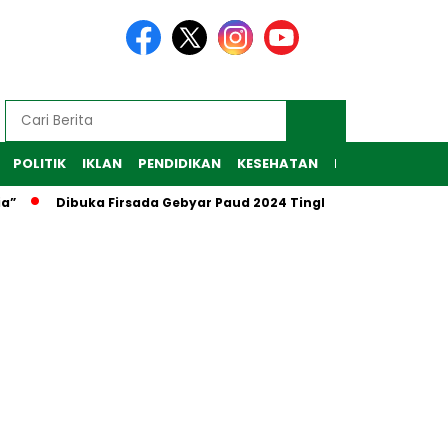
POLITIK
IKLAN
PENDIDIKAN
KESEHATAN
RAGAM
TEKNO
”
Dibuka Firsada Gebyar Paud 2024 Tingkat Kabupaten Tu