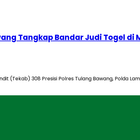
awang Tangkap Bandar Judi Togel d
dit (Tekab) 308 Presisi Polres Tulang Bawang, Polda La