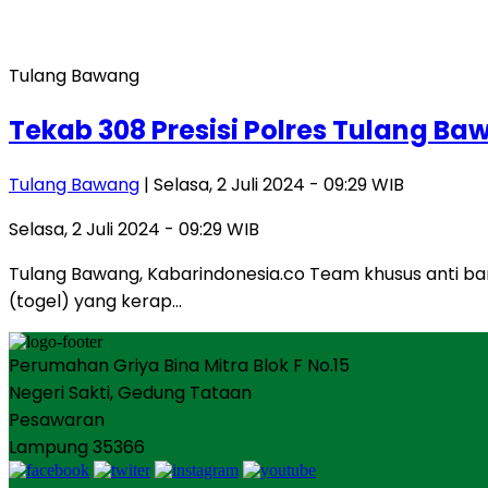
Tulang Bawang
Tekab 308 Presisi Polres Tulang B
Tulang Bawang
| Selasa, 2 Juli 2024 - 09:29 WIB
Selasa, 2 Juli 2024 - 09:29 WIB
Tulang Bawang, Kabarindonesia.co Team khusus anti ban
(togel) yang kerap…
Perumahan Griya Bina Mitra Blok F No.15
Negeri Sakti, Gedung Tataan
Pesawaran
Lampung 35366