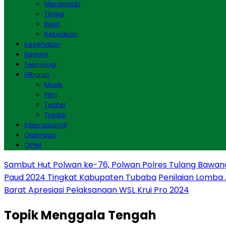
Menengah
Tinggi
Riset
Kebijakan
Kesehatan
Ragam
Teknologi
Hiburan
Musik
Film
Teater
Tradisi
Internasional
Olahraga
OPINI
Sambut Hut Polwan ke-76, Polwan Polres Tulang Bawan
Paud 2024 Tingkat Kabupaten Tubaba
Penilaian Lomba
Barat Apresiasi Pelaksanaan WSL Krui Pro 2024
Topik
Menggala Tengah