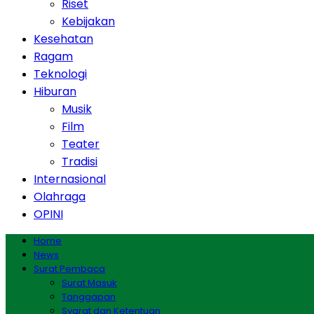
Riset
Kebijakan
Kesehatan
Ragam
Teknologi
Hiburan
Musik
Film
Teater
Tradisi
Internasional
Olahraga
OPINI
Home
News
Surat Pembaca
Surat Masuk
Tanggapan
Syarat dan Ketentuan