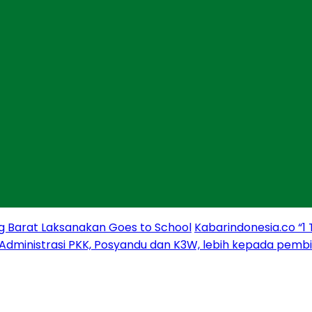
g Barat Laksanakan Goes to School
Kabarindonesia.co “1
 Administrasi PKK, Posyandu dan K3W, lebih kepada pem