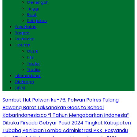
Menengah
Tinggi
Riset
Kebijakan
Kesehatan
Ragam
Teknologi
Hiburan
Musik
Film
Teater
Tradisi
Internasional
Olahraga
OPINI
Sambut Hut Polwan ke-76, Polwan Polres Tulang
Bawang Barat Laksanakan Goes to School
Kabarindonesia.co “1 Tahun Mengabarkan Indonesia”
Dibuka Firsada Gebyar Paud 2024 Tingkat Kabupaten
Tubaba
Penilaian Lomba Administrasi PKK, Posyandu