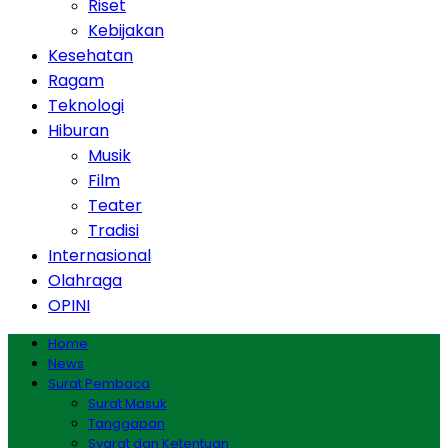
Riset
Kebijakan
Kesehatan
Ragam
Teknologi
Hiburan
Musik
Film
Teater
Tradisi
Internasional
Olahraga
OPINI
Home
News
Surat Pembaca
Surat Masuk
Tanggapan
Syarat dan Ketentuan