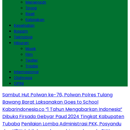
Menengah
Tinggi
Riset
Kebijakan
Kesehatan
Ragam
Teknologi
Hiburan
Musik
Film
Teater
Tradisi
Internasional
Olahraga
OPINI
Sambut Hut Polwan ke-76, Polwan Polres Tulang
Bawang Barat Laksanakan Goes to School
Kabarindonesia.co “1 Tahun Mengabarkan Indonesia”
Dibuka Firsada Gebyar Paud 2024 Tingkat Kabupaten
Tubaba
Penilaian Lomba Administrasi PKK, Posyandu