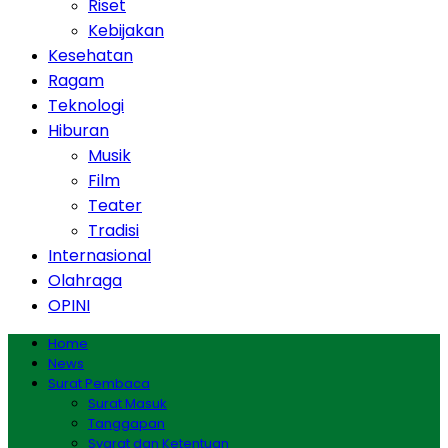
Riset
Kebijakan
Kesehatan
Ragam
Teknologi
Hiburan
Musik
Film
Teater
Tradisi
Internasional
Olahraga
OPINI
Home
News
Surat Pembaca
Surat Masuk
Tanggapan
Syarat dan Ketentuan